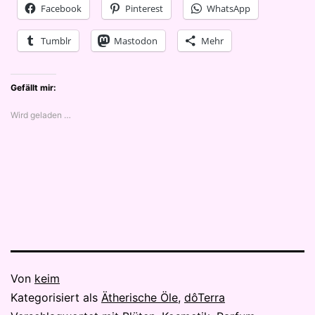
Facebook
Pinterest
WhatsApp
Tumblr
Mastodon
Mehr
Gefällt mir:
Wird geladen …
Veröffentlicht
Von
keim
am
Kategorisiert als
Ätherische Öle
,
dôTerra