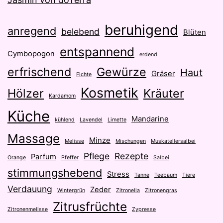
beruhigend
anregend
belebend
Blüten
entspannend
Cymbopogon
erdend
erfrischend
Gewürze
Haut
Gräser
Fichte
Kosmetik
Hölzer
Kräuter
Kardamom
Küche
Mandarine
kühlend
Lavendel
Limette
Massage
Minze
Melisse
Mischungen
Muskatellersalbei
Pflege
Rezepte
Parfum
Orange
Pfeffer
Salbei
stimmungshebend
Stress
Tanne
Teebaum
Tiere
Verdauung
Zeder
Wintergrün
Zitronella
Zitronengras
Zitrusfrüchte
Zitronenmelisse
Zypresse