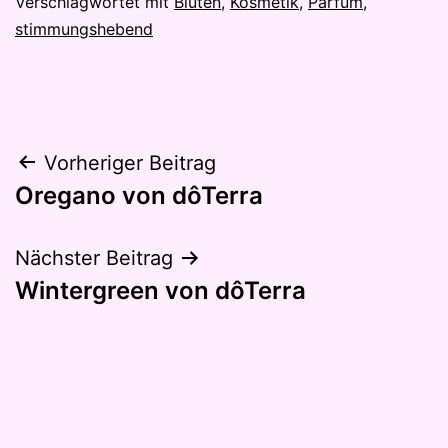
17.
Verschlagwortet mit
Blüten
,
Kosmetik
,
Parfum
,
Oktober
stimmungshebend
2021
Beitragsnavigation
Vorheriger Beitrag
Oregano von dôTerra
Nächster Beitrag
Wintergreen von dôTerra