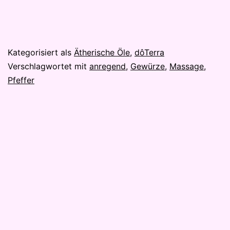
Veröffentlicht
Kategorisiert als
Ätherische Öle
,
dôTerra
am
Verschlagwortet mit
anregend
,
Gewürze
,
Massage
,
8.
Pfeffer
Juli
2021