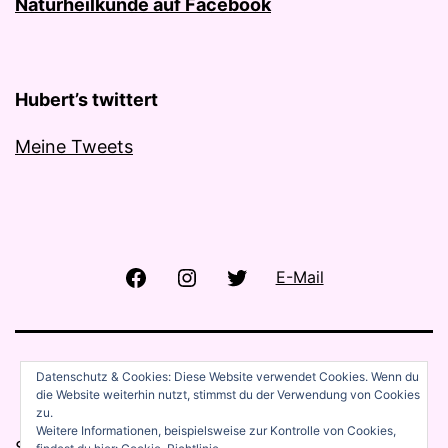
Naturheilkunde auf Facebook
Hubert’s twittert
Meine Tweets
Facebook
Instagram
Twitter
E-Mail
Datenschutz & Cookies: Diese Website verwendet Cookies. Wenn du
die Website weiterhin nutzt, stimmst du der Verwendung von Cookies
zu.
Weitere Informationen, beispielsweise zur Kontrolle von Cookies,
Stolz präsentiert von
WordPress
.