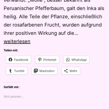
Peruanischer Pfefferbaum, galt den Inka als
heilig. Alle Teile der Pflanze, einschließlich
der rosafarbenen Frucht, wurden aufgrund
Pink
ihrer positiven Wirkung auf die…
Pepper
weiterlesen
von
Teilen mit:
dôTerra
Facebook
Pinterest
WhatsApp
Tumblr
Mastodon
Mehr
Gefällt mir:
Wird geladen …