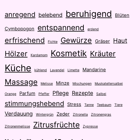
beruhigend
anregend
belebend
Blüten
entspannend
Cymbopogon
erdend
erfrischend
Gewürze
Haut
Gräser
Fichte
Kosmetik
Hölzer
Kräuter
Kardamom
Küche
Mandarine
kühlend
Lavendel
Limette
Massage
Minze
Melisse
Mischungen
Muskatellersalbei
Pflege
Rezepte
Parfum
Orange
Pfeffer
Salbei
stimmungshebend
Stress
Tanne
Teebaum
Tiere
Verdauung
Zeder
Wintergrün
Zitronella
Zitronengras
Zitrusfrüchte
Zitronenmelisse
Zypresse