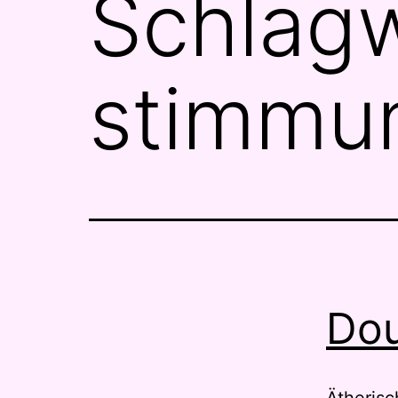
Schlagw
stimmu
Dou