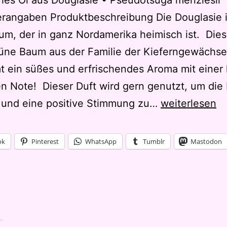
hes Öl aus Douglasie • Pseudotsuga menziesii
erangaben Produktbeschreibung Die Douglasie i
m, der in ganz Nordamerika heimisch ist. Dies
üne Baum aus der Familie der Kieferngewächse
t ein süßes und erfrischendes Aroma mit einer 
en Note! Dieser Duft wird gern genutzt, um die
Douglas
n und eine positive Stimmung zu…
weiterlesen
Fir
von
ok
Pinterest
WhatsApp
Tumblr
Mastodon
dôTerra
…