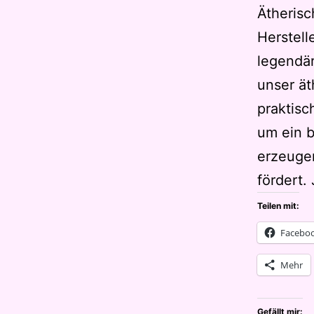
Ätherisc
Herstel
legendär
unser ät
praktisc
um ein 
erzeugen
fördert
Teilen mit:
Facebo
Mehr
Gefällt mir: