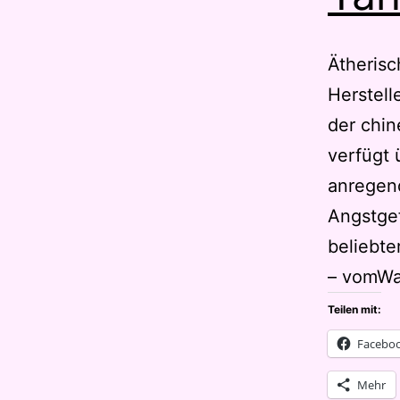
Ätherisc
Herstell
der chin
verfügt 
anregen
Angstgef
beliebte
– vomWa
Teilen mit:
Facebo
Mehr