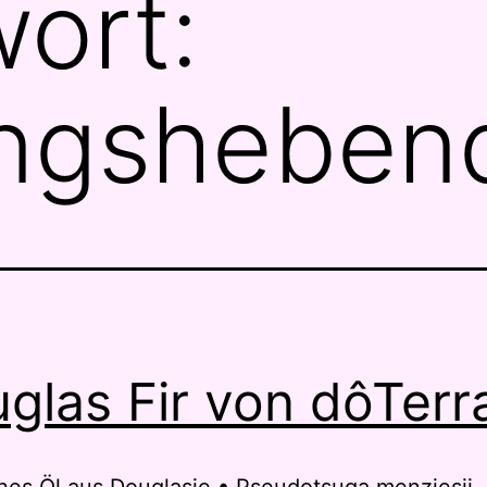
ort:
ngsheben
glas Fir von dôTerr