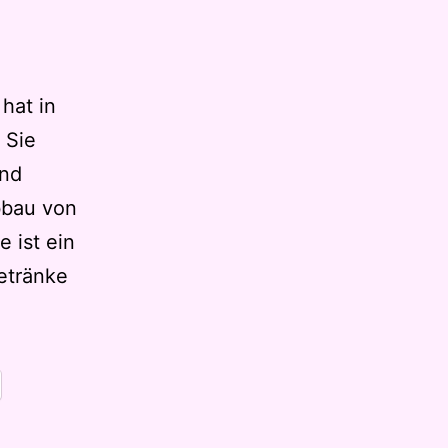
hat in
 Sie
und
bbau von
 ist ein
etränke