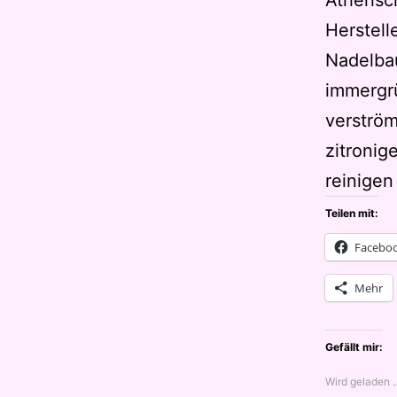
Ätherisc
Herstell
Nadelbau
immergr
verström
zitronig
reinige
Teilen mit:
Facebo
Mehr
Gefällt mir:
Wird geladen 