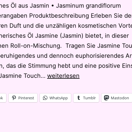
hes Öl aus Jasmin • Jasminum grandiflorum
lerangaben Produktbeschreibung Erleben Sie de
en Duft und die unzähligen kosmetischen Vorte
herisches Öl Jasmine (Jasmin) bietet, in dieser
hen Roll-on-Mischung. Tragen Sie Jasmine Tou
beruhigendes und dennoch euphorisierendes A
, das die Stimmung hebt und eine positive Ein
Jasmin
. Jasmine Touch…
weiterlesen
von
dôTerra
ok
Pinterest
WhatsApp
Tumblr
Mastodon