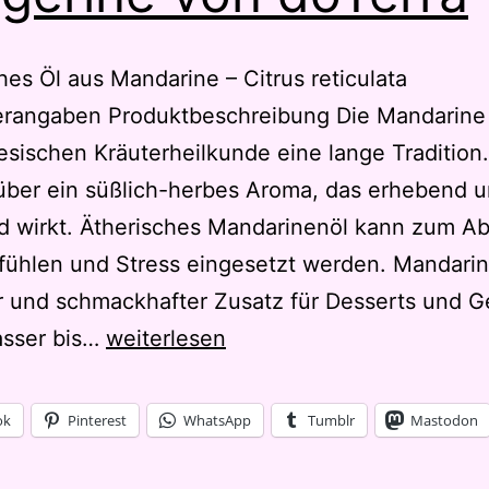
hes Öl aus Mandarine – Citrus reticulata
erangaben Produktbeschreibung Die Mandarine 
esischen Kräuterheilkunde eine lange Tradition.
über ein süßlich-herbes Aroma, das erhebend 
d wirkt. Ätherisches Mandarinenöl kann zum A
ühlen und Stress eingesetzt werden. Mandarine
r und schmackhafter Zusatz für Desserts und G
Tangerine
sser bis…
weiterlesen
von
dôTerra
ok
Pinterest
WhatsApp
Tumblr
Mastodon