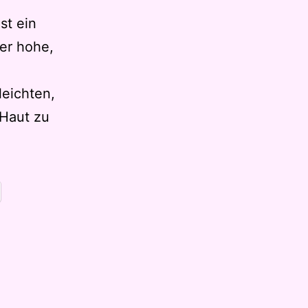
st ein
er hohe,
leichten,
 Haut zu