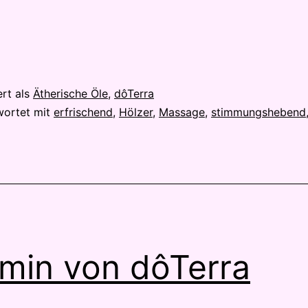
cht
ert als
Ätherische Öle
,
dôTerra
wortet mit
erfrischend
,
Hölzer
,
Massage
,
stimmungshebend
min von dôTerra