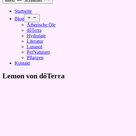
Menü
Schließen
Startseite
Menü
Blog
öffnen
Ätherische Öle
dôTerra
Hydrolate
Literatur
Lunasol
PerNaturam
Pflanzen
Kontakt
Lemon von dôTerra