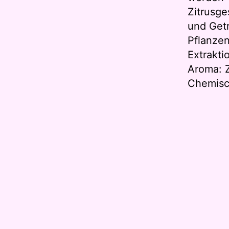
Zitrusg
und Get
Pflanzen
Extrakti
Aroma: Z
Chemisc