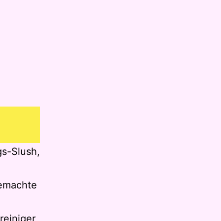
gs-Slush,
gemachte
reiniger