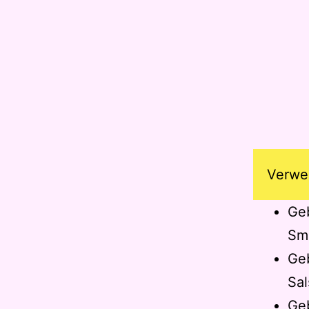
Verwe
Geb
Smo
Geb
Sal
Geb