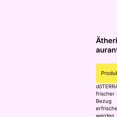
Äther
aurant
Produ
dōTERR
frischer
Bezug
erfris
werde