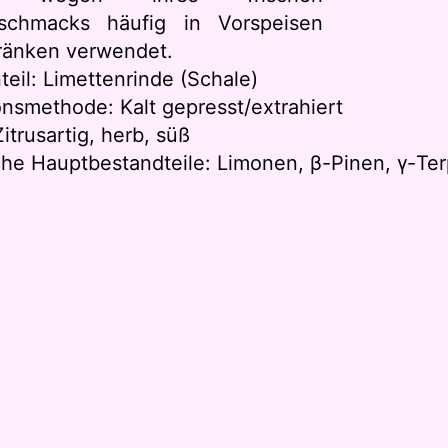
eschmacks häufig in Vorspeisen
ränken verwendet.
teil: Limettenrinde (Schale)
onsmethode: Kalt gepresst/extrahiert
itrusartig, herb, süß
he Hauptbestandteile: Limonen, β-Pinen, γ-Te