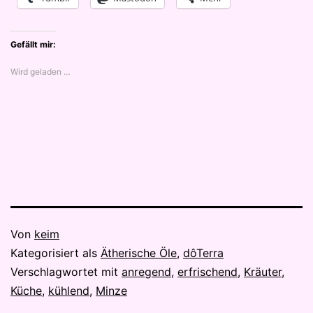
Gefällt mir:
Wird geladen …
Veröffentlicht
Von
keim
am
Kategorisiert als
Ätherische Öle
,
dôTerra
27.
Verschlagwortet mit
anregend
,
erfrischend
,
Kräuter
,
Mai
Küche
,
kühlend
,
Minze
2021