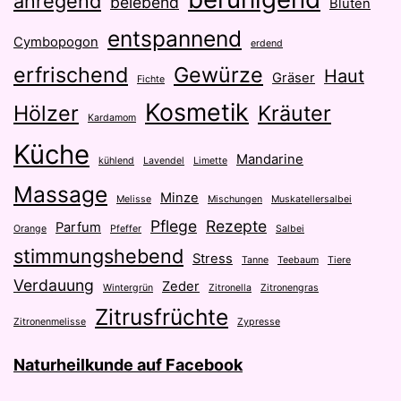
anregend
belebend
Blüten
entspannend
Cymbopogon
erdend
erfrischend
Gewürze
Haut
Gräser
Fichte
Kosmetik
Hölzer
Kräuter
Kardamom
Küche
Mandarine
kühlend
Lavendel
Limette
Massage
Minze
Melisse
Mischungen
Muskatellersalbei
Pflege
Rezepte
Parfum
Orange
Pfeffer
Salbei
stimmungshebend
Stress
Tanne
Teebaum
Tiere
Verdauung
Zeder
Wintergrün
Zitronella
Zitronengras
Zitrusfrüchte
Zitronenmelisse
Zypresse
Naturheilkunde auf Facebook